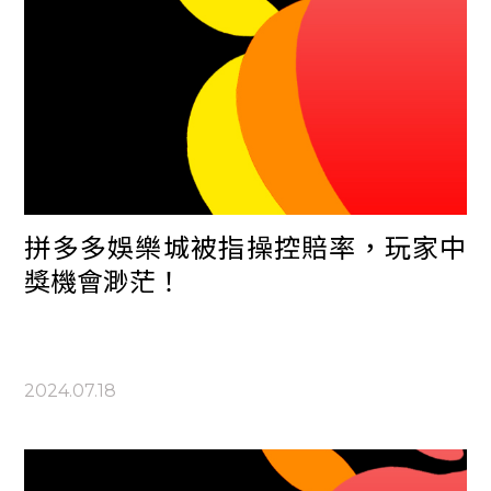
拼多多娛樂城被指操控賠率，玩家中
獎機會渺茫！
2024.07.18