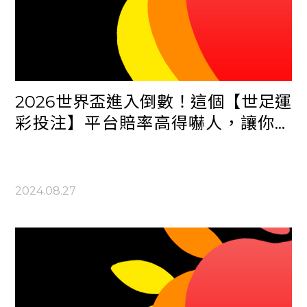
2026世界盃進入倒數！這個【世足運
彩投注】平台賠率高得嚇人，讓你輕
鬆贏大錢！
2024.08.27