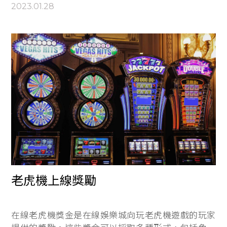
起，現在可以在舒適的家中甚至在旅途中玩娛樂城遊
2023.01.28
戲。這對於那些沒有時間或資源去陸上娛樂城的人特
別有用。
老虎機上線獎勵
在線老虎機獎金是在線娛樂城向玩老虎機遊戲的玩家