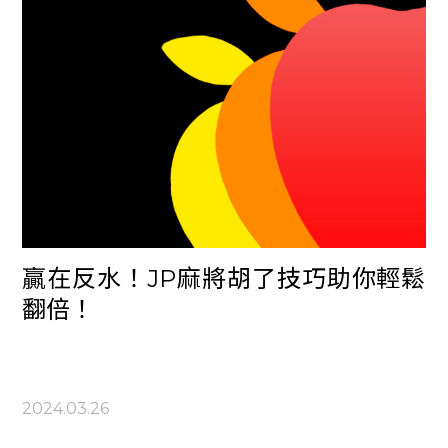
贏在反水！JP麻將胡了技巧助你輕鬆
翻倍！
2024.03.26