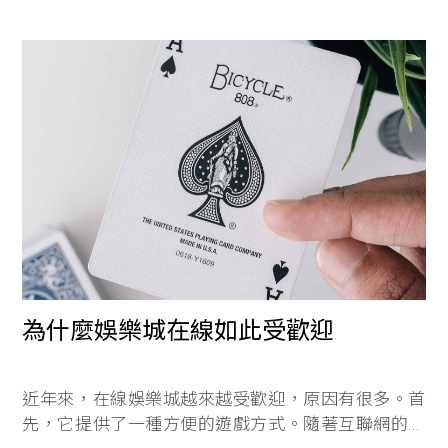
為什麼娛樂城在線如此受歡迎
近年來，在線娛樂城越來越受歡迎，原因有很多。首
先，它提供了一種方便的遊戲方式。隨著互聯網的興