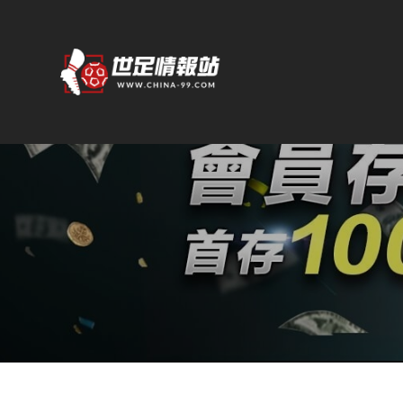
bingo bingo