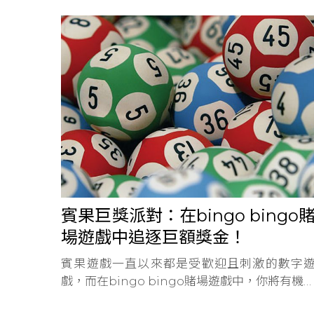
賓果巨獎派對：在bingo bingo
場遊戲中追逐巨額獎金！
賓果遊戲一直以來都是受歡迎且刺激的數字
戲，而在bingo bingo賭場遊戲中，你將有機
參與賓果巨獎派對，追逐令人矚目的巨額獎金