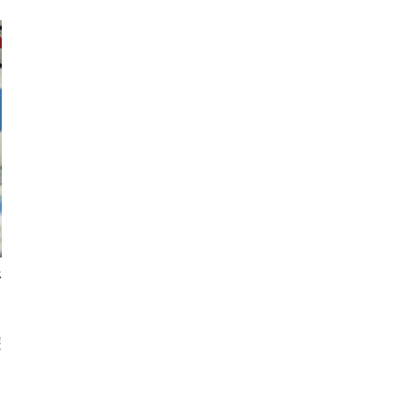
賭
遊
會
！