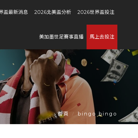
界盃最新消息
2026北美盃分析
2026世界盃投注
美加墨世足賽事直播
馬上去投注
bingo bingo
首頁