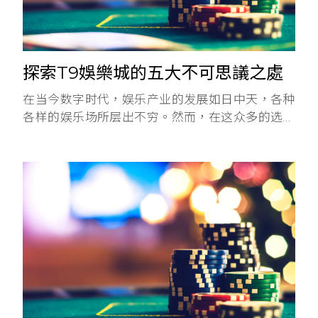
探索T9娛樂城的五大不可思議之處
在当今数字时代，娱乐产业的发展如日中天，各种
各样的娱乐场所层出不穷。然而，在这众多的选择
中，T9娛樂城却以其独特的魅力和不可思议之处脱
颖而出。T9娛樂城是一座神秘而令人着迷的地方，
吸引着无数游客前来探索和体验。让我们一起来揭
示T9娛樂城的五大不可思议之处。