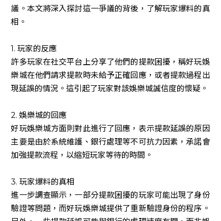
議。本文將深入探討這一爭議的背後，了解玩家爆料的真
相。
1. 玩家的反應
許多玩家在社交平台上分享了他們的提款困擾，稱好玩娛
樂城在他們請求提款時未給予正確回應，或者提款過程出
現延誤的情況。這引起了玩家對該娛樂城誠信度的懷疑。
2. 娛樂城的回應
好玩娛樂城方面則對此進行了回應，表示提款延誤的原因
主要是由於系統維護、銀行處理等不可抗力因素，承諾會
加強提款流程，以縮短玩家等待的時間。
3. 玩家爆料的真相
進一步調查顯示，一部分提款困擾的玩家可能出現了身份
驗證等問題，而好玩娛樂城提供了重新驗證身份的程序。