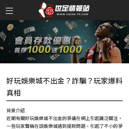
好玩娛樂城不出金？詐騙？玩家
爆料真相
好玩娛樂城不出金？詐騙？玩家爆料
真相
背景介紹
近期有關好玩娛樂城不出金的爭議在網上引起廣泛關注，
一些玩家聲稱在該娛樂城遇到提款問題，引起了不小的爭