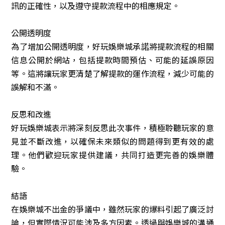
訊的正確性，以及遵守提款流程中的相應規定。
公開透明度
為了增加公開透明度，好玩娛樂城承諾將提款流程的相關
信息公開於網站，包括提款時間預估、可能的延誤原因
等。這將讓玩家更清楚了解提款的運作流程，減少可能的
誤解和不滿。
反思和改進
好玩娛樂城表示將深刻反思此次事件，積極聆聽玩家的意
見並不斷改進，以確保未來類似的問題得到更有效的處
理。他們歡迎玩家提供建議，共同打造更完善的娛樂體
驗。
結語
在娛樂城不出金的爭議中，雖然玩家的爆料引起了廣泛討
論，但實際情況可能涉及多方因素。透過與娛樂城的溝通