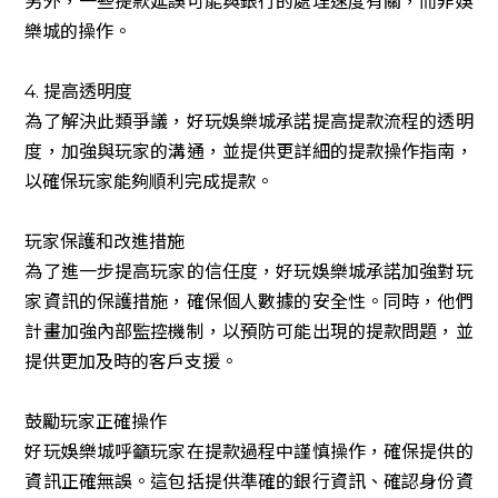
另外，一些提款延誤可能與銀行的處理速度有關，而非娛
樂城的操作。
4. 提高透明度
為了解決此類爭議，好玩娛樂城承諾提高提款流程的透明
度，加強與玩家的溝通，並提供更詳細的提款操作指南，
以確保玩家能夠順利完成提款。
玩家保護和改進措施
為了進一步提高玩家的信任度，好玩娛樂城承諾加強對玩
家資訊的保護措施，確保個人數據的安全性。同時，他們
計畫加強內部監控機制，以預防可能出現的提款問題，並
提供更加及時的客戶支援。
鼓勵玩家正確操作
好玩娛樂城呼籲玩家在提款過程中謹慎操作，確保提供的
資訊正確無誤。這包括提供準確的銀行資訊、確認身份資